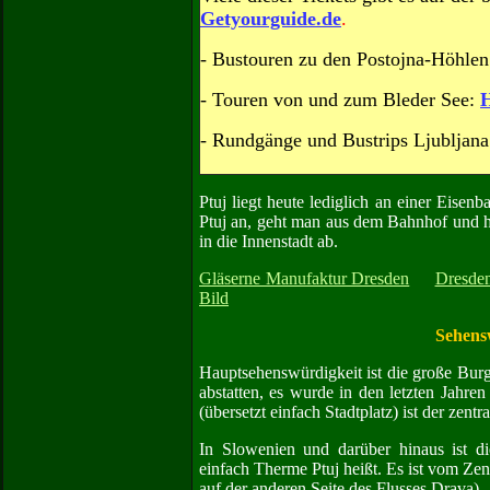
Getyourguide.de
.
- Bustouren zu den Postojna-Höhlen
- Touren von und zum Bleder See:
H
- Rundgänge und Bustrips Ljubljana
Ptuj liegt heute lediglich an einer Eis
Ptuj an, geht man aus dem Bahnhof und hä
in die Innenstadt ab.
Gläserne Manufaktur Dresden
Dresde
Bild
Sehens
Hauptsehenswürdigkeit ist die große Bur
abstatten, es wurde in den letzten Jahr
(übersetzt einfach Stadtplatz) ist der zentra
In Slowenien und darüber hinaus ist di
einfach Therme Ptuj heißt. Es ist vom Zen
auf der anderen Seite des Flusses Drava).